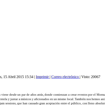
es, 15 Abril 2015 15:34
|
Imprimir
|
Correo electrónico
| Visto: 20067
a viene desde un par de años atrás, donde comienzan a crear eventos por el Morraz
ientela y juntar a músicos y aficionados en un mismo local. También nos hemos anim
s jam sessions, que han causado gran aceptación entre el público, con lleno absolu