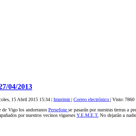
27/04/2013
coles, 15 Abril 2015 15:34
|
Imprimir
|
Correo electrónico
| Visto: 7860
ge de Vigo los andorranos
Persefone
se pasarán por nuestras tierras a pr
compañados por nuestros vecinos vigueses
Y.E.M.E.T.
No dejarán a nadie