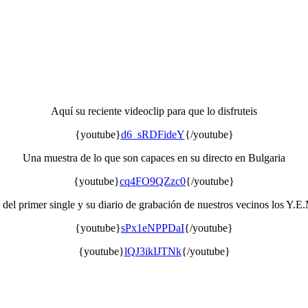
Aquí su reciente videoclip para que lo disfruteis
{youtube}
d6_sRDFideY
{/youtube}
Una muestra de lo que son capaces en su directo en Bulgaria
{youtube}
cq4FO9QZzc0
{/youtube}
 del primer single y su diario de grabación de nuestros vecinos los Y.
{youtube}
sPx1eNPPDaI
{/youtube}
{youtube}
lQJ3ikIJTNk
{/youtube}