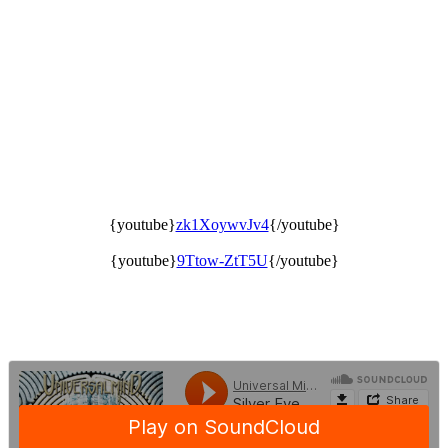
{youtube}
zk1XoywvJv4
{/youtube}
{youtube}
9Ttow-ZtT5U
{/youtube}