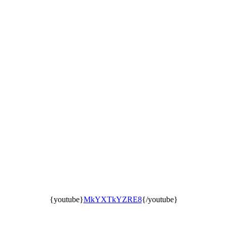
{youtube}
MkYXTkYZRE8
{/youtube}