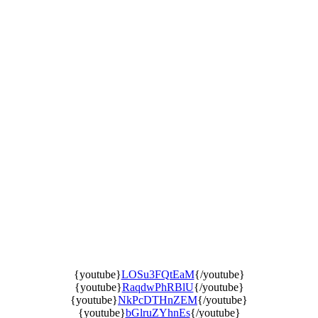
{youtube}
LOSu3FQtEaM
{/youtube}
{youtube}
RaqdwPhRBlU
{/youtube}
{youtube}
NkPcDTHnZEM
{/youtube}
{youtube}
bGlruZYhnEs
{/youtube}