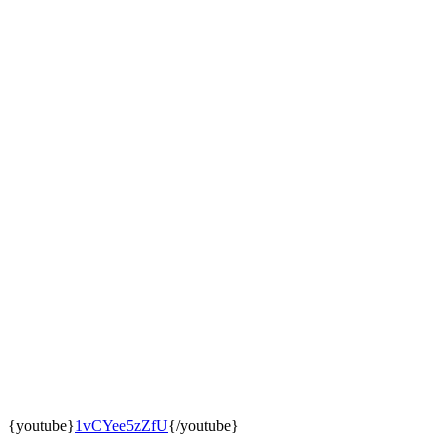
{youtube}
1vCYee5zZfU
{/youtube}