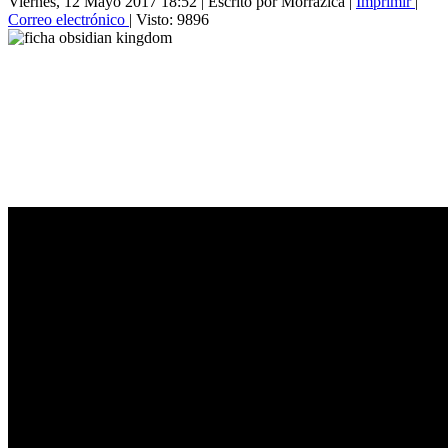
Viernes, 12 Mayo 2017 18:52
|
Escrito por Morrazica
|
Imprimir
|
Correo electrónico
| Visto: 9896