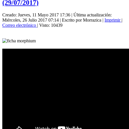
(29/07/2017)
Creado: Jueves, 11 Mayo 2017 17:36
|
Última actualización:
Miércoles, 26 Julio 2017 07:14
|
Escrito por Morrazica
|
Imprimir
|
Correo electrónico
| Visto: 10439