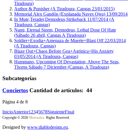
Tiradoura)
Author & Punisher (A Tiradoura, Cangas 23/01/2015)
Memorial Alex Gandón (Explanada Naves Ojea) 13/09/2014
In Mute,Terader,Demodeus,Strikeback 11/07/2014 (A
Tiradoura, Cangas)
Nami, Eternal Storm, Demodeus, Lethal Dose Of Hate
(Sábado 26 abril, Cangas A Tiradoura)
Soldier+Exodia+Amenaza de Muerte+Blast Off 22/03/2014
(A Tiradoura, Cangas)
Blaze Out+Chaos Before Gea+Agónica+His Anxiety
03/05/2014 (A Tiradoura, Cangas)
Hummano, Upcoming Of Devastation, Above The Seas,
Thorns Sábado 7 Diciembre (Cangas, A Tiradoura)
Subcategorías
Conciertos
Cantidad de artículos: 44
Página 4 de 8
Inicio
Anterior
1
2
3
4
5
6
7
8
Siguiente
Final
Copyright © 2026
Morrazica
Rights Reserved.
Designed by
www.diablodesign.eu
.